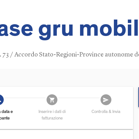
ase gru mobi
t. 73 / Accordo Stato-Regioni-Province autonome del
add
shopping_cart
send
a data e
Inserire i dati di
Controlla & Invia
ipante
fatturazione