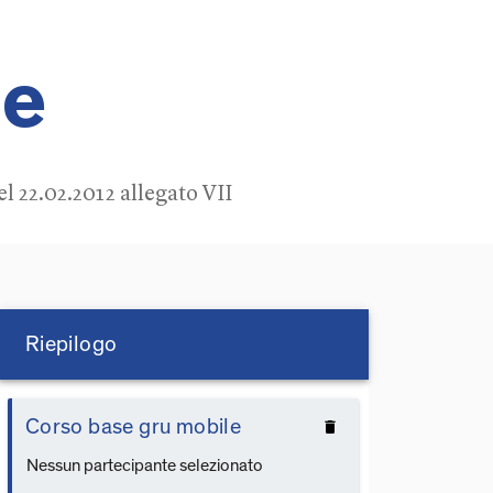
le
 22.02.2012 allegato VII
Riepilogo
Corso base gru mobile
delete
Nessun partecipante selezionato