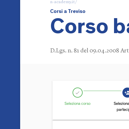
n-academy.it/
Corsi a Treviso
Corso b
D.Lgs. n. 81 del 09.04.2008 Ar
person_
check
Seleziona corso
Selezion
partec