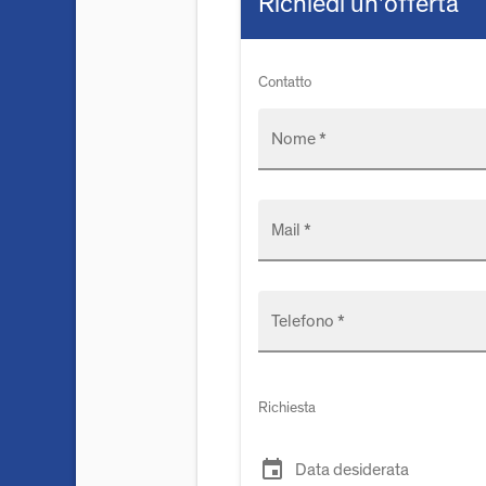
Richiedi un'offerta
Contatto
Nome *
Mail *
Telefono *
Richiesta
event
Data desiderata