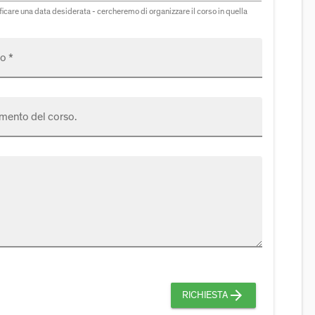
icare una data desiderata - cercheremo di organizzare il corso in quella
o *
mento del corso.
arrow_forward
RICHIESTA