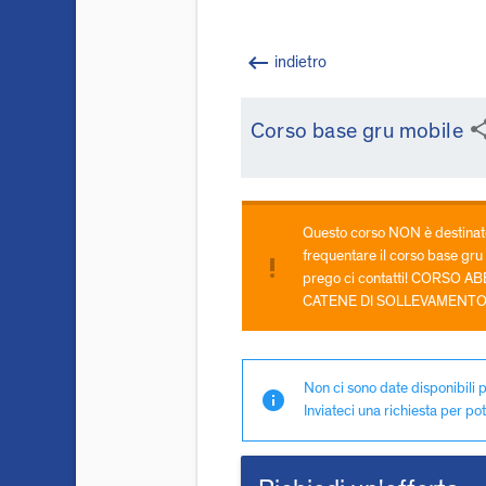
keyboard_backspace
indietro
sha
Corso base gru mobile
Questo corso NON è destinato
frequentare il corso base gru 
priority_high
prego ci contatti! CORSO A
CATENE DI SOLLEVAMENTO in 
Non ci sono date disponibili p
info
Inviateci una richiesta per pot