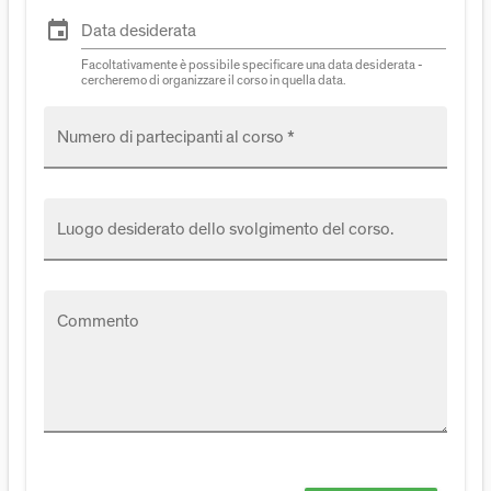
event
Data desiderata
Facoltativamente è possibile specificare una data desiderata -
cercheremo di organizzare il corso in quella data.
Numero di partecipanti al corso *
Luogo desiderato dello svolgimento del corso.
Commento