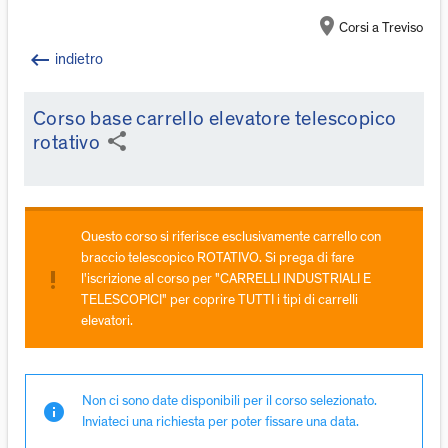
location_on
Corsi a Treviso
keyboard_backspace
indietro
Corso base carrello elevatore telescopico
share
rotativo
Questo corso si riferisce esclusivamente carrello con
braccio telescopico ROTATIVO. Si prega di fare
priority_high
l'iscrizione al corso per "CARRELLI INDUSTRIALI E
TELESCOPICI" per coprire TUTTI i tipi di carrelli
elevatori.
Non ci sono date disponibili per il corso selezionato.
info
Inviateci una richiesta per poter fissare una data.