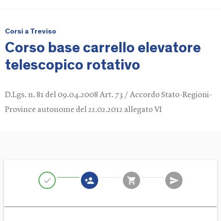
Corsi a Treviso
Corso base carrello elevatore
telescopico rotativo
D.Lgs. n. 81 del 09.04.2008 Art. 73 / Accordo Stato-Regioni-
Province autonome del 22.02.2012 allegato VI
person_add
shopping_cart
send
check