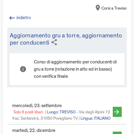
location_on
Corsi a Treviso
keyboard_backspace
indietro
Aggiornamento gru a torre, aggiornamento
share
per conducenti
Corso di aggiornamento per conducenti di
info
gru a torre (rotazione in alto ed in basso)
con verifica finale
mercoledì, 23. settembre
arrow_forward
Solo 6 posti liberi
|
Luogo: TREVISO
- Via degli Alpini 12
fraz. Santandrà, 31050 Povegliano TV |
Lingua:
ITALIANO
martedì, 22. dicembre