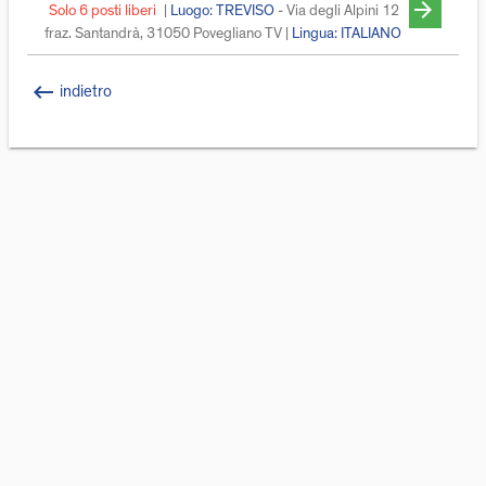
arrow_forward
Solo 6 posti liberi
|
Luogo: TREVISO
- Via degli Alpini 12
fraz. Santandrà, 31050 Povegliano TV |
Lingua:
ITALIANO
keyboard_backspace
indietro