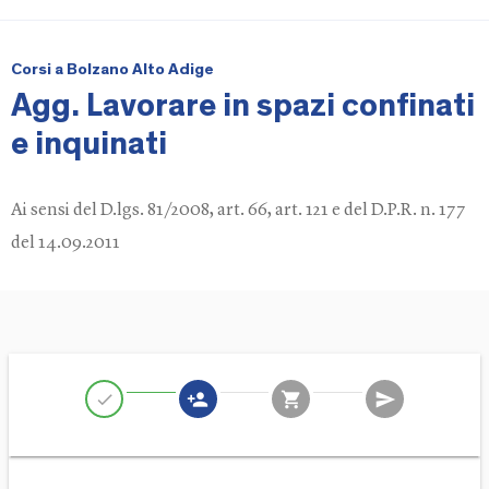
Corsi a Bolzano Alto Adige
Agg. Lavorare in spazi confinati
e inquinati
Ai sensi del D.lgs. 81/2008, art. 66, art. 121 e del D.P.R. n. 177
del 14.09.2011
person_add
shopping_cart
send
check