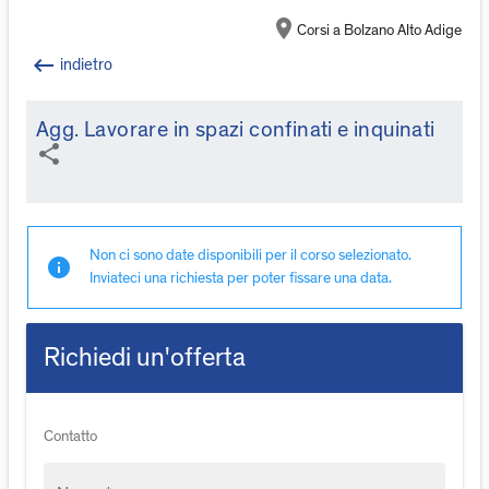
location_on
Corsi a Bolzano Alto Adige
keyboard_backspace
indietro
Agg. Lavorare in spazi confinati e inquinati
share
Non ci sono date disponibili per il corso selezionato.
info
Inviateci una richiesta per poter fissare una data.
Richiedi un'offerta
Contatto