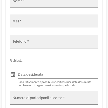
Nome *
Mail *
Telefono *
Richiesta
event
Data desiderata
Facoltativamente è possibile specificare una data desiderata -
cercheremo di organizzare il corso in quella data.
Numero di partecipanti al corso *