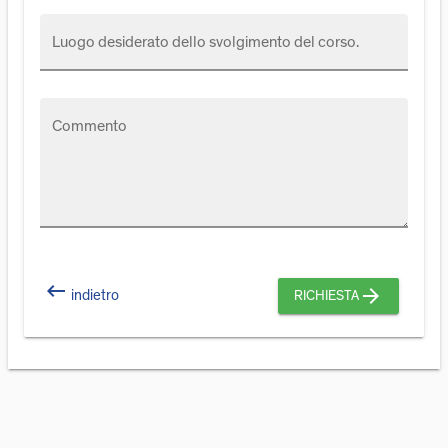
Luogo desiderato dello svolgimento del corso.
Commento
keyboard_backspace
arrow_forward
indietro
RICHIESTA