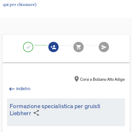
qui per chiamare)
person_add
shopping_cart
send
check
location_on
Corsi a Bolzano Alto Adige
keyboard_backspace
indietro
Formazione specialistica per gruisti
share
Liebherr