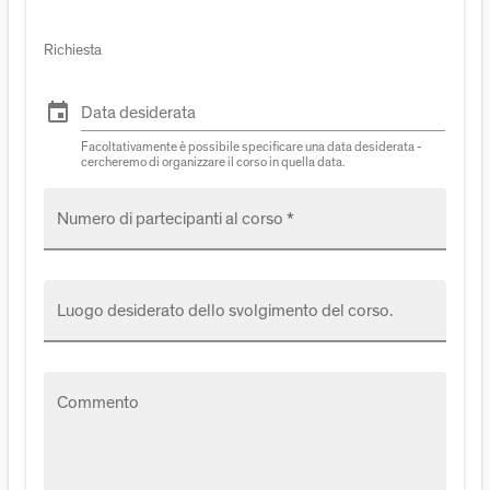
Richiesta
event
Data desiderata
Facoltativamente è possibile specificare una data desiderata -
cercheremo di organizzare il corso in quella data.
Numero di partecipanti al corso *
Luogo desiderato dello svolgimento del corso.
Commento