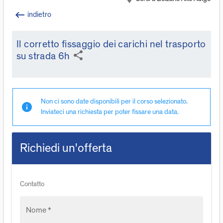
keyboard_backspace
indietro
Il corretto fissaggio dei carichi nel trasporto
share
su strada 6h
Non ci sono date disponibili per il corso selezionato.
info
Inviateci una richiesta per poter fissare una data.
Richiedi un'offerta
Contatto
Nome *