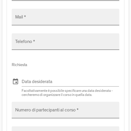
Mail *
Telefono *
Richiesta
event
Data desiderata
Facoltativamente è possibile specificare una data desiderata -
cercheremo di organizzare il corso in quella data.
Numero di partecipanti al corso *