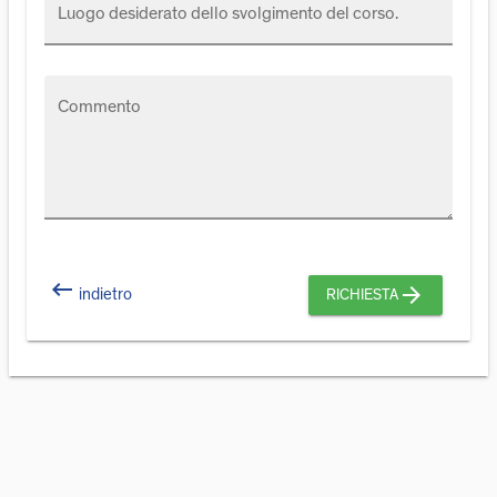
Luogo desiderato dello svolgimento del corso.
Commento
keyboard_backspace
arrow_forward
indietro
RICHIESTA