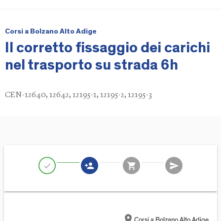
Corsi a Bolzano Alto Adige
Il corretto fissaggio dei carichi
nel trasporto su strada 6h
CEN-12640, 12642, 12195-1, 12195-2, 12195-3
person_add
shopping_cart
send
check
location_on
Corsi a Bolzano Alto Adige