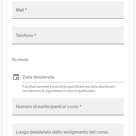
Mail *
Telefono *
Richiesta
event
Data desiderata
Facoltativamente è possibile specificare una data desiderata -
cercheremo di organizzare il corso in quella data.
Numero di partecipanti al corso *
Luogo desiderato dello svolgimento del corso.