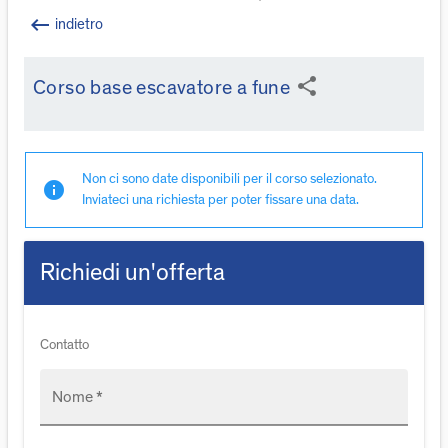
keyboard_backspace
indietro
share
Corso base escavatore a fune
Non ci sono date disponibili per il corso selezionato.
info
Inviateci una richiesta per poter fissare una data.
Richiedi un'offerta
Contatto
Nome *