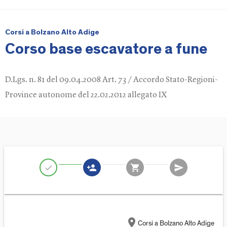
Corsi a Bolzano Alto Adige
Corso base escavatore a fune
D.Lgs. n. 81 del 09.04.2008 Art. 73 / Accordo Stato-Regioni-
Province autonome del 22.02.2012 allegato IX
person_add
shopping_cart
send
check
location_on
Corsi a Bolzano Alto Adige