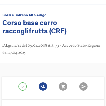
Corsi a Bolzano Alto Adige
Corso base carro
raccoglifrutta (CRF)
D.Lgs. n. 81 del 09.04.2008 Art. 73 / Accordo Stato-Regioni
del 17.04.2025
person_add
shopping_cart
send
check