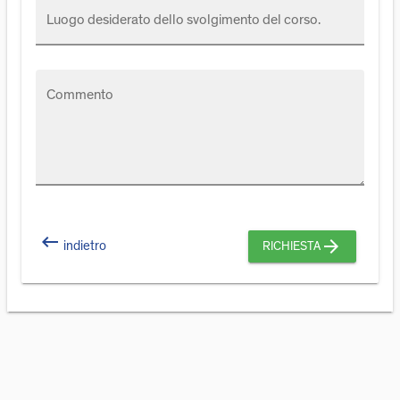
Luogo desiderato dello svolgimento del corso.
Commento
keyboard_backspace
arrow_forward
indietro
RICHIESTA