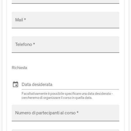
Mail *
Telefono *
Richiesta
event
Data desiderata
Facoltativamente è possibile specificare una data desiderata -
cercheremo di organizzare il corso in quella data.
Numero di partecipanti al corso *