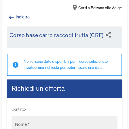
location_on
Corsi a Bolzano Alto Adige
keyboard_backspace
indietro
share
Corso base carro raccoglifrutta (CRF)
Non ci sono date disponibili per il corso selezionato.
info
Inviateci una richiesta per poter fissare una data.
Richiedi un'offerta
Contatto
Nome *