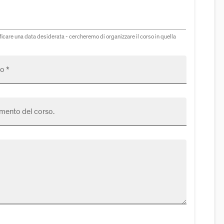
icare una data desiderata - cercheremo di organizzare il corso in quella
o *
mento del corso.