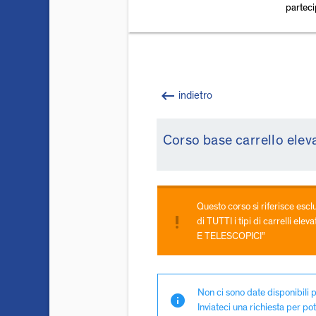
partec
keyboard_backspace
indietro
Corso base carrello elev
Questo corso si riferisce escl
priority_high
di TUTTI i tipi di carrelli ele
E TELESCOPICI”
Non ci sono date disponibili p
info
Inviateci una richiesta per pot