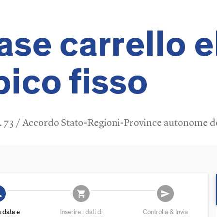
se carrello e
ico fisso
t. 73 / Accordo Stato-Regioni-Province autonome del
add
shopping_cart
send
a data e
Inserire i dati di
Controlla & Invia