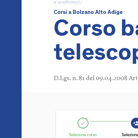
n-academy.it/
Corsi a Bolzano Alto Adige
Corso ba
telescop
D.Lgs. n. 81 del 09.04.2008 Ar
person_
check
Seleziona corso
Selezion