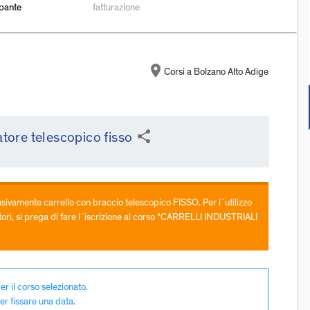
ipante
fatturazione
location_on
Corsi a Bolzano Alto Adige
share
atore telescopico fisso
usivamente carrello con braccio telescopico FISSO. Per l´utilizzo
vatori, si prega di fare l´iscrizione al corso “CARRELLI INDUSTRIALI
er il corso selezionato.
er fissare una data.