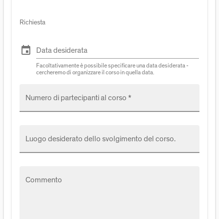
Richiesta
event
Data desiderata
Facoltativamente è possibile specificare una data desiderata -
cercheremo di organizzare il corso in quella data.
Numero di partecipanti al corso *
Luogo desiderato dello svolgimento del corso.
Commento