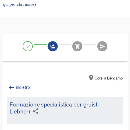
qui per chiamare)
person_add
shopping_cart
send
check
location_on
Corsi a Bergamo
keyboard_backspace
indietro
Formazione specialistica per gruisti
share
Liebherr