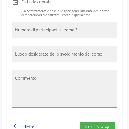
event
Data desiderata
Facoltativamente è possibile specificare una data desiderata -
cercheremo di organizzare il corso in quella data.
Numero di partecipanti al corso *
Luogo desiderato dello svolgimento del corso.
Commento
keyboard_backspace
arrow_forward
indietro
RICHIESTA