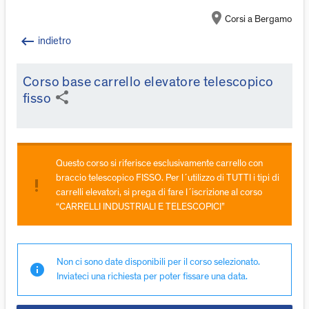
location_on
Corsi a Bergamo
keyboard_backspace
indietro
Corso base carrello elevatore telescopico
share
fisso
Questo corso si riferisce esclusivamente carrello con
braccio telescopico FISSO. Per l´utilizzo di TUTTI i tipi di
priority_high
carrelli elevatori, si prega di fare l´iscrizione al corso
“CARRELLI INDUSTRIALI E TELESCOPICI”
Non ci sono date disponibili per il corso selezionato.
info
Inviateci una richiesta per poter fissare una data.