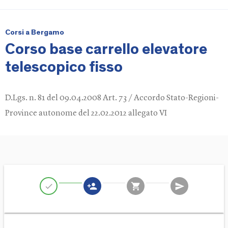
Corsi a Bergamo
Corso base carrello elevatore
telescopico fisso
D.Lgs. n. 81 del 09.04.2008 Art. 73 / Accordo Stato-Regioni-
Province autonome del 22.02.2012 allegato VI
person_add
shopping_cart
send
check