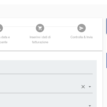
add
shopping_cart
send
a data e
Inserire i dati di
Controlla & Invia
ipante
fatturazione
clear
arrow_drop_down
arrow_drop_down