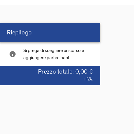
Riepilogo
Si prega di scegliere un corso e
info
aggiungere partecipanti.
Prezzo totale: 0,00 €
+ IVA.