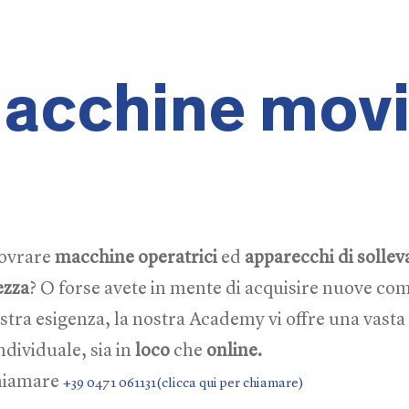
Macchine mov
novrare
macchine operatrici
ed
apparecchi di solle
ezza
? O forse avete in mente di acquisire nuove com
stra esigenza, la nostra Academy vi offre una vast
ndividuale, sia in
loco
che
online.
chiamare
+39 0471 061131(clicca qui per chiamare)