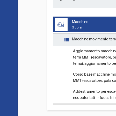
Macchine
3 corsi
view_list
Macchine movimento terra 
Aggiornamento macchin
terra MMT (escavatore, pa
terna), aggiornamento pe
Corso base macchine mo
MMT (escavatore, pala car
Addestramento per escava
neopatentati I - focus tri