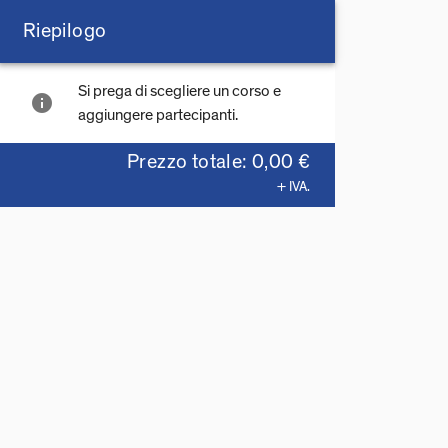
Riepilogo
Si prega di scegliere un corso e
info
aggiungere partecipanti.
Prezzo totale: 0,00 €
+ IVA.