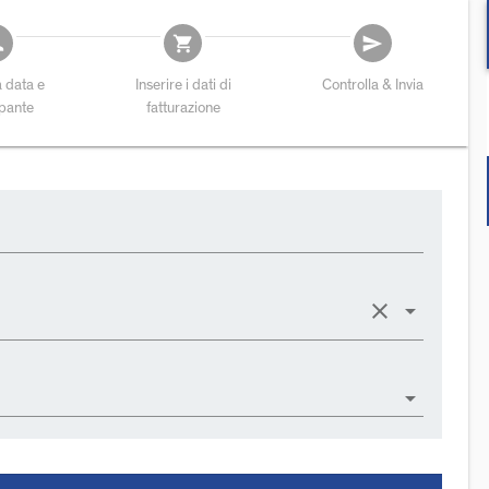
add
shopping_cart
send
a data e
Inserire i dati di
Controlla & Invia
ipante
fatturazione
clear
arrow_drop_down
arrow_drop_down