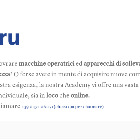
ru
novrare
macchine operatrici
ed
apparecchi di solle
ezza
? O forse avete in mente di acquisire nuove com
stra esigenza, la nostra Academy vi offre una vast
ndividuale, sia in
loco
che
online.
chiamare
+39 0471 061131(clicca qui per chiamare)