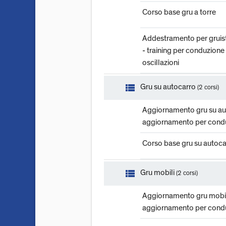
Corso base gru a torre
Addestramento per gruisti
- training per conduzione 
oscillazioni
view_list
Gru su autocarro
(2 corsi)
Aggiornamento gru su au
aggiornamento per cond
Corso base gru su autoca
view_list
Gru mobili
(2 corsi)
Aggiornamento gru mobi
aggiornamento per cond