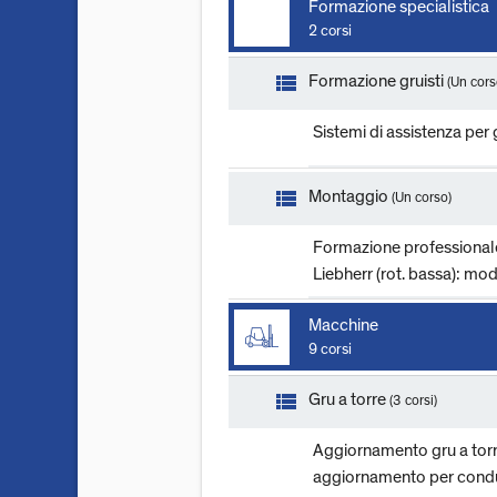
Formazione specialistica
2 corsi
view_list
Formazione gruisti
(Un cors
Sistemi di assistenza per 
view_list
Montaggio
(Un corso)
Formazione professional
Liebherr (rot. bassa): mo
Macchine
9 corsi
view_list
Gru a torre
(3 corsi)
Aggiornamento gru a torr
aggiornamento per cond