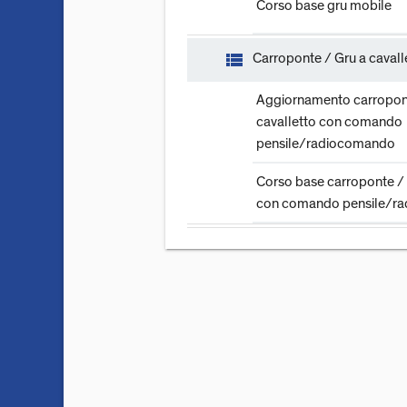
Corso base gru mobile
view_list
Carroponte / Gru a cavall
Aggiornamento carropont
cavalletto con comando
pensile/radiocomando
Corso base carroponte / 
con comando pensile/r