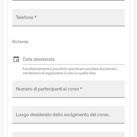
Telefono *
Richiesta
event
Data desiderata
Facoltativamente è possibile specificare una data desiderata -
cercheremo di organizzare il corso in quella data.
Numero di partecipanti al corso *
Luogo desiderato dello svolgimento del corso.