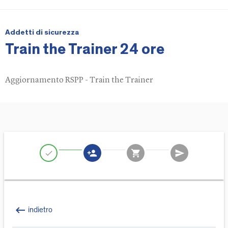
Addetti di sicurezza
Train the Trainer 24 ore
Aggiornamento RSPP - Train the Trainer
person_add
shopping_cart
send
check
keyboard_backspace
indietro