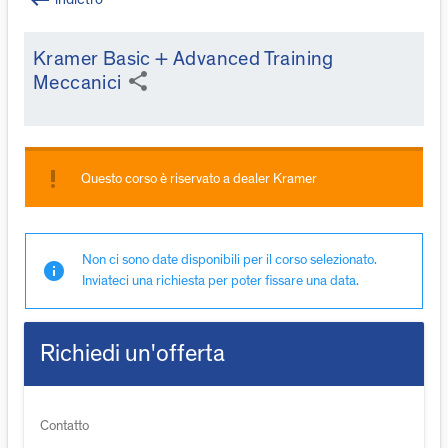
keyboard_backspace
Kramer Basic + Advanced Training
share
Meccanici
priority_high
Questo corso è riservato a dealer Kramer
Non ci sono date disponibili per il corso selezionato.
info
Inviateci una richiesta per poter fissare una data.
Richiedi un'offerta
Contatto