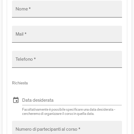
Nome *
Mail *
Telefono *
Richiesta
event
Data desiderata
Facoltativamente è possibile specificare una data desiderata -
cercheremo di organizzare il corso in quella data.
Numero di partecipanti al corso *