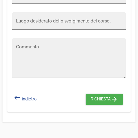
Luogo desiderato dello svolgimento del corso.
Commento
keyboard_backspace
arrow_forward
indietro
RICHIESTA