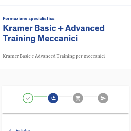
Formazione specialistica
Kramer Basic + Advanced
Training Meccanici
Kramer Basic e Advanced Training per meccanici
person_add
shopping_cart
send
check
indietro