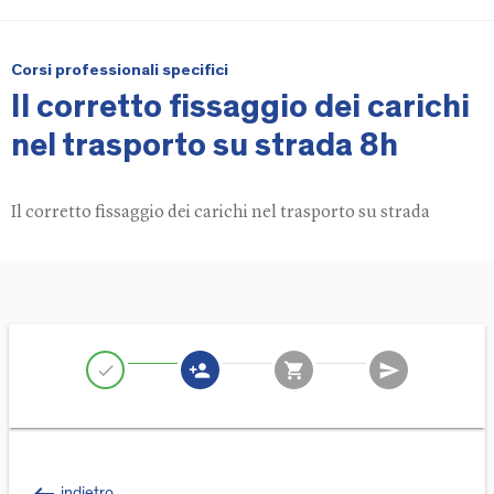
Corsi professionali specifici
Il corretto fissaggio dei carichi
nel trasporto su strada 8h
Il corretto fissaggio dei carichi nel trasporto su strada
person_add
shopping_cart
send
check
indietro