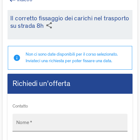
keyboard_backspace
Il corretto fissaggio dei carichi nel trasporto
share
su strada 8h
Non ci sono date disponibili per il corso selezionato.
info
Inviateci una richiesta per poter fissare una data.
Richiedi un'offerta
Contatto
Nome *