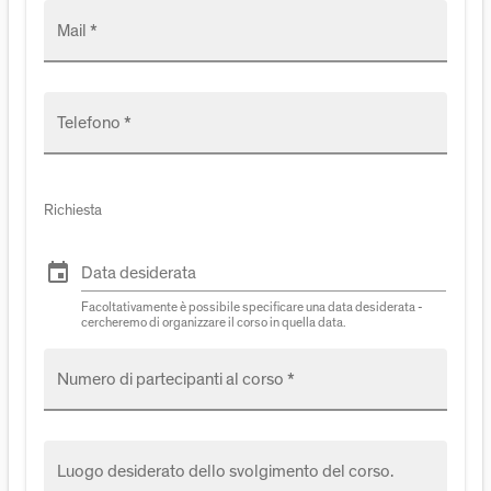
Mail *
Telefono *
Richiesta
event
Data desiderata
Facoltativamente è possibile specificare una data desiderata -
cercheremo di organizzare il corso in quella data.
Numero di partecipanti al corso *
Luogo desiderato dello svolgimento del corso.