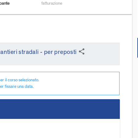
ipante
fatturazione
share
ntieri stradali - per preposti
er il corso selezionato.
er fissare una data.