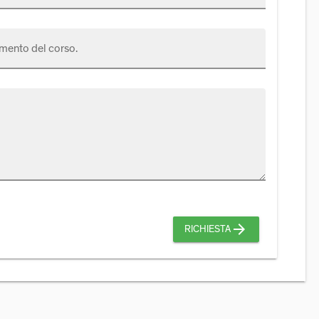
mento del corso.
arrow_forward
RICHIESTA