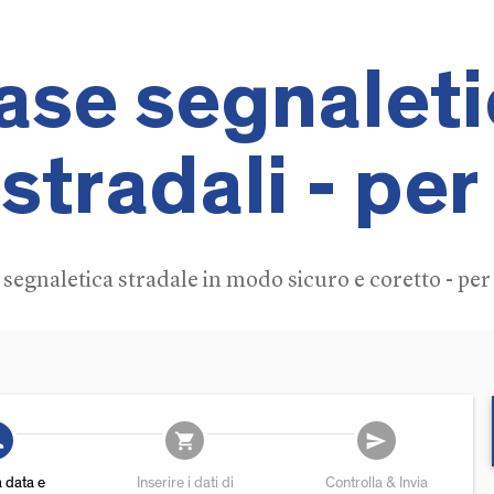
ase segnaleti
 stradali - pe
segnaletica stradale in modo sicuro e coretto - per
add
shopping_cart
send
a data e
Inserire i dati di
Controlla & Invia