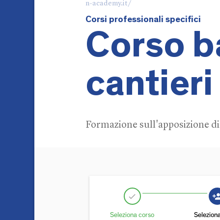
n-academy.it/
Corsi professionali specifici
Corso b
cantieri
Formazione sull'apposizione di 
person_
check
Seleziona corso
Selezion