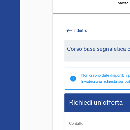
partec
keyboard_backspace
indietro
Corso base segnaletica ca
Non ci sono date disponibili p
info
Inviateci una richiesta per pot
Richiedi un'offerta
Contatto