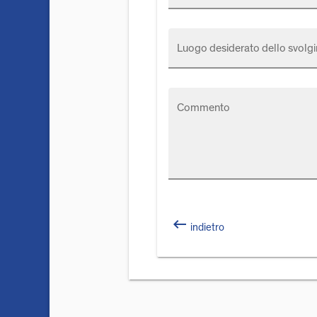
Luogo desiderato dello svolgi
Commento
keyboard_backspace
indietro