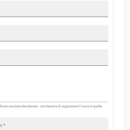
icare una data desiderata - cercheremo di organizzare il corso in quella
o *