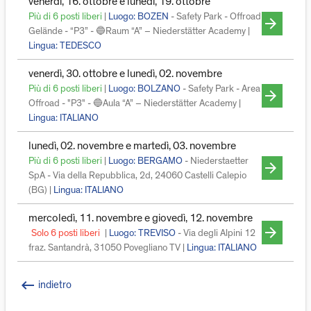
venerdì, 16. ottobre e lunedì, 19. ottobre
Più di 6 posti liberi
|
Luogo: BOZEN
- Safety Park - Offroad
arrow_forward
Gelände - “P3” - 🔵Raum “A” – Niederstätter Academy |
Lingua:
TEDESCO
venerdì, 30. ottobre e lunedì, 02. novembre
Più di 6 posti liberi
|
Luogo: BOLZANO
- Safety Park - Area
arrow_forward
Offroad - "P3" - 🔵Aula “A” – Niederstätter Academy |
Lingua:
ITALIANO
lunedì, 02. novembre e martedì, 03. novembre
Più di 6 posti liberi
|
Luogo: BERGAMO
- Niederstaetter
arrow_forward
SpA - Via della Repubblica, 2d, 24060 Castelli Calepio
(BG) |
Lingua:
ITALIANO
mercoledì, 11. novembre e giovedì, 12. novembre
arrow_forward
Solo 6 posti liberi
|
Luogo: TREVISO
- Via degli Alpini 12
fraz. Santandrà, 31050 Povegliano TV |
Lingua:
ITALIANO
keyboard_backspace
indietro