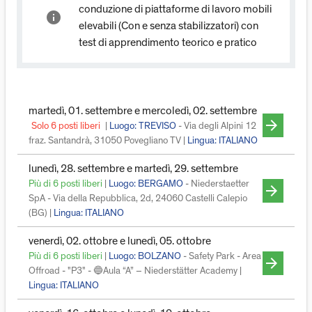
conduzione di piattaforme di lavoro mobili
info
elevabili (Con e senza stabilizzatori) con
test di apprendimento teorico e pratico
martedì, 01. settembre e mercoledì, 02. settembre
arrow_forward
Solo 6 posti liberi
|
Luogo: TREVISO
- Via degli Alpini 12
fraz. Santandrà, 31050 Povegliano TV |
Lingua:
ITALIANO
lunedì, 28. settembre e martedì, 29. settembre
Più di 6 posti liberi
|
Luogo: BERGAMO
- Niederstaetter
arrow_forward
SpA - Via della Repubblica, 2d, 24060 Castelli Calepio
(BG) |
Lingua:
ITALIANO
venerdì, 02. ottobre e lunedì, 05. ottobre
Più di 6 posti liberi
|
Luogo: BOLZANO
- Safety Park - Area
arrow_forward
Offroad - "P3" - 🔵Aula “A” – Niederstätter Academy |
Lingua:
ITALIANO