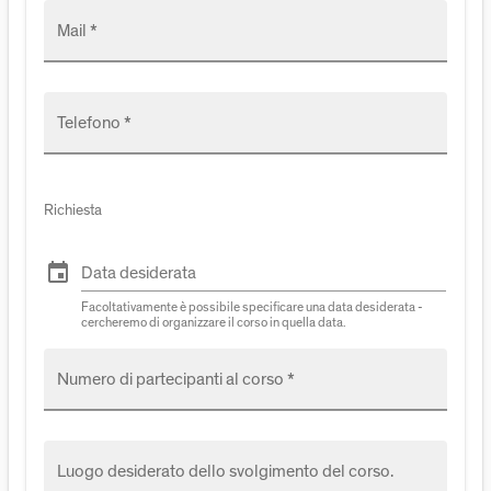
Mail *
Telefono *
Richiesta
event
Data desiderata
Facoltativamente è possibile specificare una data desiderata -
cercheremo di organizzare il corso in quella data.
Numero di partecipanti al corso *
Luogo desiderato dello svolgimento del corso.