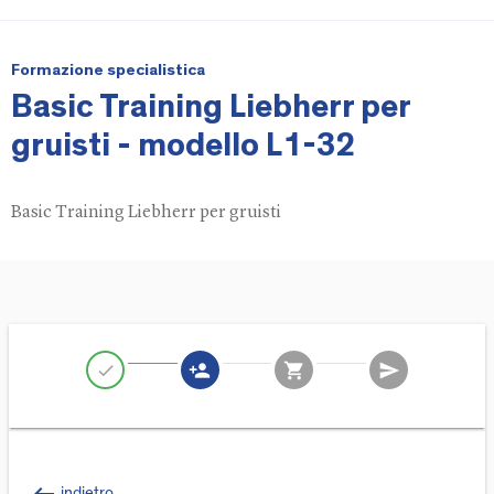
Formazione specialistica
Basic Training Liebherr per
gruisti - modello L1-32
Basic Training Liebherr per gruisti
person_add
shopping_cart
send
check
indietro