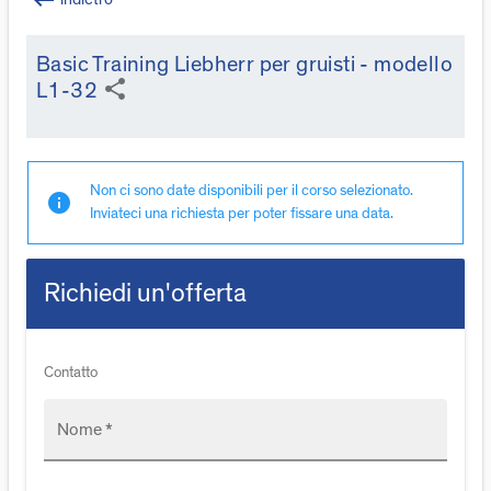
keyboard_backspace
Basic Training Liebherr per gruisti - modello
share
L1-32
Non ci sono date disponibili per il corso selezionato.
info
Inviateci una richiesta per poter fissare una data.
Richiedi un'offerta
Contatto
Nome *