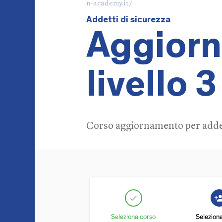
n-academy.it/
Addetti di sicurezza
Aggiorn
livello 
Corso aggiornamento per addett
person_
check
Seleziona corso
Selezion