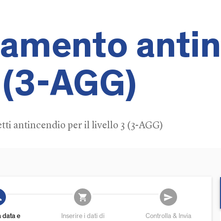
amento antin
3 (3-AGG)
i antincendio per il livello 3 (3-AGG)
add
shopping_cart
send
a data e
Inserire i dati di
Controlla & Invia