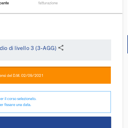
ipante
fatturazione
share
io di livello 3 (3-AGG)
 sensi del D.M. 02/09/2021
er il corso selezionato.
er fissare una data.