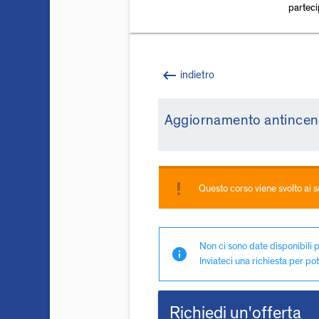
partec
keyboard_backspace
indietro
Aggiornamento antincend
priority_high
Questo corso viene svolto ai
Non ci sono date disponibili p
info
Inviateci una richiesta per pot
Richiedi un'offerta