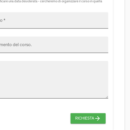
icare una data desiderata - cercheremo di organizzare il corso in quella
o *
mento del corso.
arrow_forward
RICHIESTA