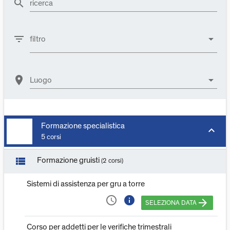
search
ricerca
filter_list
arrow_drop_down
filtro
location_on
arrow_drop_down
Luogo
Formazione specialistica
keyboard_arrow_down
5 corsi
view_list
Formazione gruisti
(2 corsi)
Sistemi di assistenza per gru a torre
access_time
info
arrow_forward
SELEZIONA DATA
Corso per addetti per le verifiche trimestrali