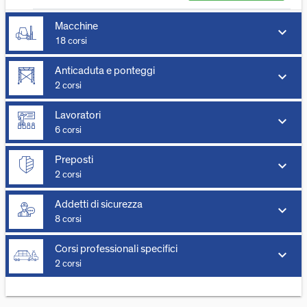
Macchine
keyboard_arrow_down
18 corsi
Anticaduta e ponteggi
keyboard_arrow_down
2 corsi
Lavoratori
keyboard_arrow_down
6 corsi
Preposti
keyboard_arrow_down
2 corsi
Addetti di sicurezza
keyboard_arrow_down
8 corsi
Corsi professionali specifici
keyboard_arrow_down
2 corsi