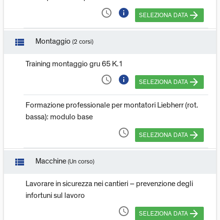
access_time
info
arrow_forward
SELEZIONA DATA
view_list
Montaggio
(2 corsi)
Training montaggio gru 65 K.1
access_time
info
arrow_forward
SELEZIONA DATA
Formazione professionale per montatori Liebherr (rot.
bassa): modulo base
access_time
arrow_forward
SELEZIONA DATA
view_list
Macchine
(Un corso)
Lavorare in sicurezza nei cantieri – prevenzione degli
infortuni sul lavoro
access_time
arrow_forward
SELEZIONA DATA