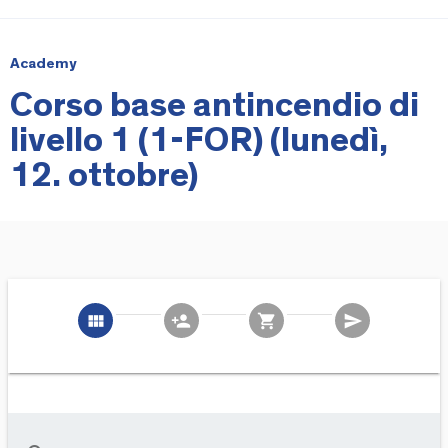
Academy
Corso base antincendio di
livello 1 (1-FOR) (lunedì,
12. ottobre)
view_module
person_add
shopping_cart
send