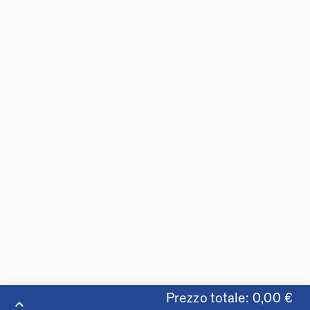
Prezzo totale: 0,00 €
keyboard_arrow_up