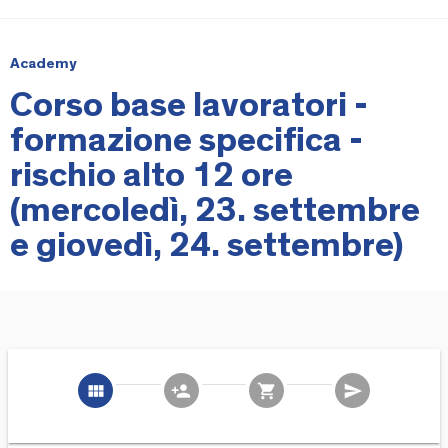
Academy
Corso base lavoratori -
formazione specifica -
rischio alto 12 ore
(mercoledì, 23. settembre
e giovedì, 24. settembre)
view_module
person_add
shopping_cart
send