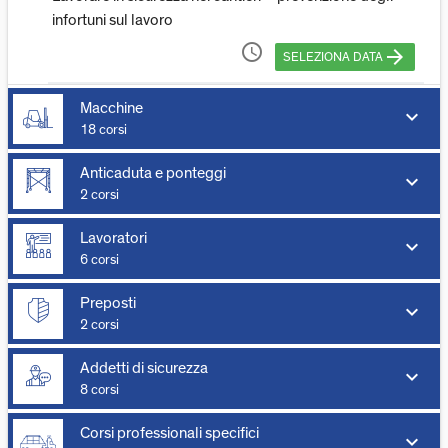
infortuni sul lavoro
access_time
arrow_forward
SELEZIONA DATA
Macchine
keyboard_arrow_down
18 corsi
Anticaduta e ponteggi
keyboard_arrow_down
2 corsi
Lavoratori
keyboard_arrow_down
6 corsi
Preposti
keyboard_arrow_down
2 corsi
Addetti di sicurezza
keyboard_arrow_down
8 corsi
Corsi professionali specifici
keyboard_arrow_down