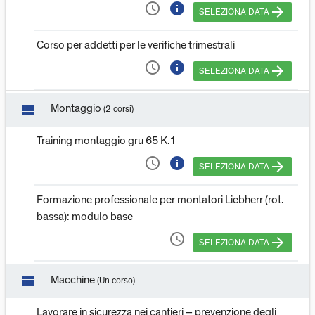
access_time
info
arrow_forward
SELEZIONA DATA
Corso per addetti per le verifiche trimestrali
access_time
info
arrow_forward
SELEZIONA DATA
view_list
Montaggio
(2 corsi)
Training montaggio gru 65 K.1
access_time
info
arrow_forward
SELEZIONA DATA
Formazione professionale per montatori Liebherr (rot.
bassa): modulo base
access_time
arrow_forward
SELEZIONA DATA
view_list
Macchine
(Un corso)
Lavorare in sicurezza nei cantieri – prevenzione degli