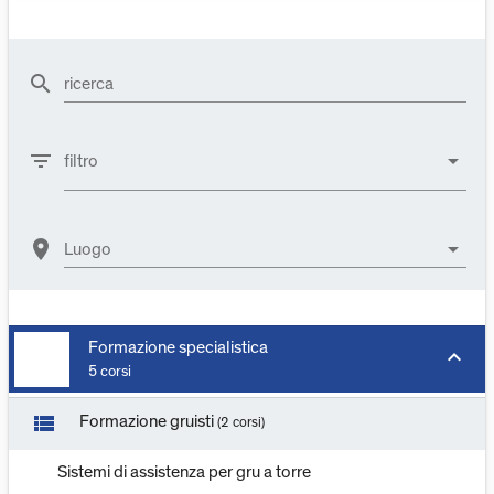
search
ricerca
filter_list
arrow_drop_down
filtro
location_on
arrow_drop_down
Luogo
Formazione specialistica
keyboard_arrow_down
5 corsi
view_list
Formazione gruisti
(2 corsi)
Sistemi di assistenza per gru a torre