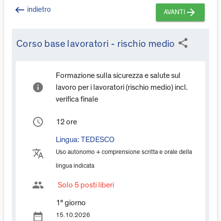
keyboard_backspace
indietro
arrow_forward
AVANTI
share
Corso base lavoratori - rischio medio
Formazione sulla sicurezza e salute sul
info
lavoro per i lavoratori (rischio medio) incl.
verifica finale
access_time
12 ore
Lingua:
TEDESCO
translate
Uso autonomo + comprensione scritta e orale della
lingua indicata
group
Solo 5 posti liberi
1° giorno
date_range
15.10.2026