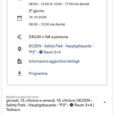
08:00 - 12:00 & 13:00 - 17:00 ore (teoria)
2° giorno
date_range
16.10.2026
08:00 - 12:00 ore (teoria)
euro_symbol
240,00 + IVA a persona
BOZEN - Safety Park - Hauptgebauede -
place
"P2" - 🟠 Raum 3+4
description
Informazioni aggiuntive/dettagli
download
Programma
Modifica la data del corso
giovedì, 15. ottobre e venerdì, 16. ottobre | BOZEN -
arrow_drop_down
Safety Park - Hauptgebauede - "P2" - 🟠 Raum 3+4 |
Tedesco