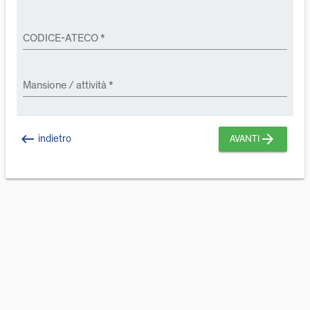
CODICE-ATECO *
Mansione / attività *
keyboard_backspace
arrow_forward
indietro
AVANTI