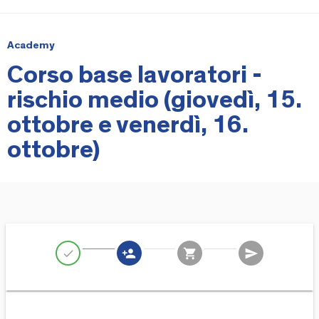
Academy
Corso base lavoratori -
rischio medio (giovedì, 15.
ottobre e venerdì, 16.
ottobre)
person_add
shopping_cart
send
check