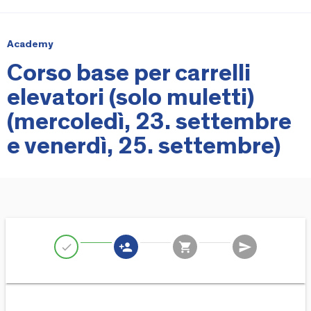
Academy
Corso base per carrelli
elevatori (solo muletti)
(mercoledì, 23. settembre
e venerdì, 25. settembre)
person_add
shopping_cart
send
check