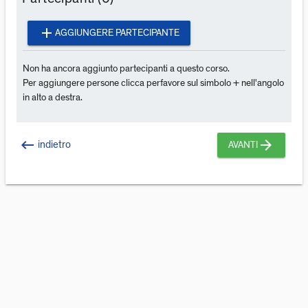
add
AGGIUNGERE PARTECIPANTE
Non ha ancora aggiunto partecipanti a questo corso.
Per aggiungere persone clicca perfavore sul simbolo + nell'angolo
in alto a destra.
keyboard_backspace
arrow_forward
indietro
AVANTI