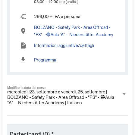
08:00 - 12:00 ore (pratica)
euro_symbol
299,00 + IVA a persona
BOLZANO - Safety Park - Area Offroad -
place
"P3" - 🔵Aula “A” – Niederstätter Academy
description
Informazioni aggiuntive/dettagli
download
Programma
Modifica la data del corso
mercoledì, 23. settembre e venerdì, 25. settembre |
arrow_drop_down
BOLZANO - Safety Park - Area Offroad - "P3" - 🔵Aula
“A” – Niederstätter Academy | Italiano
Partecipanti (0) *