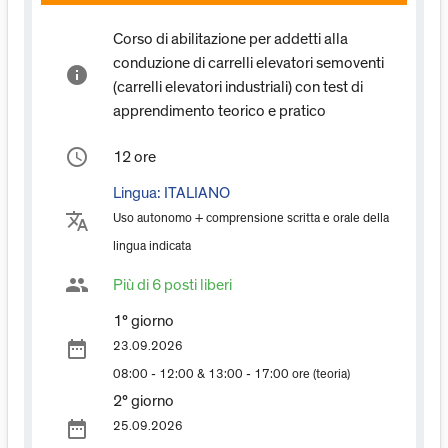
Corso di abilitazione per addetti alla
conduzione di carrelli elevatori semoventi
info
(carrelli elevatori industriali) con test di
apprendimento teorico e pratico
access_time
12 ore
Lingua:
ITALIANO
translate
Uso autonomo + comprensione scritta e orale della
lingua indicata
group
Più di 6 posti liberi
1° giorno
date_range
23.09.2026
08:00 - 12:00 & 13:00 - 17:00 ore (teoria)
2° giorno
date_range
25.09.2026