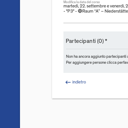
Modifica la data del corso
martedì, 22. settembre e venerdì,
- "P3" - 🔵Raum “A” – Niederstätt
Partecipanti (0) *
Non ha ancora aggiunto partecipanti 
Per aggiungere persone clicca perfavor
keyboard_backspace
indietro