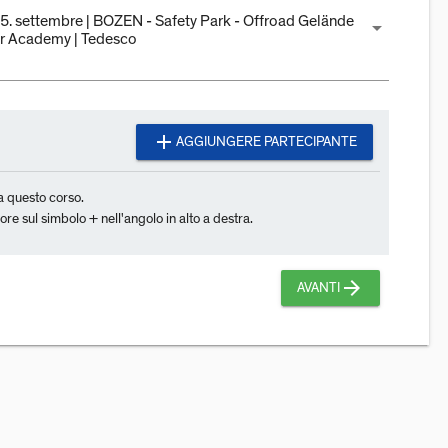
 25. settembre | BOZEN - Safety Park - Offroad Gelände
arrow_drop_down
er Academy | Tedesco
add
AGGIUNGERE PARTECIPANTE
a questo corso.
e sul simbolo + nell'angolo in alto a destra.
arrow_forward
AVANTI