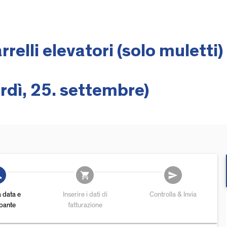
relli elevatori (solo muletti)
rdì, 25. settembre)
add
shopping_cart
send
a data e
Inserire i dati di
Controlla & Invia
ipante
fatturazione