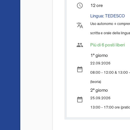
access_time
12 ore
Lingua:
TEDESCO
translate
Uso autonomo + compre
scritta e orale della lingu
group
Più di 6 posti liberi
1° giorno
22.09.2026
date_range
08:00 - 12:00 & 13:00 -
(teoria)
2° giorno
date_range
25.09.2026
13:00 - 17:00 ore (pratic