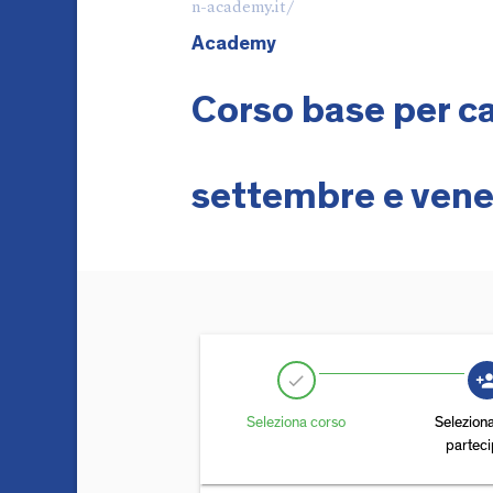
n-academy.it/
Academy
Corso base per car
settembre e vene
person_
check
Seleziona corso
Selezion
partec