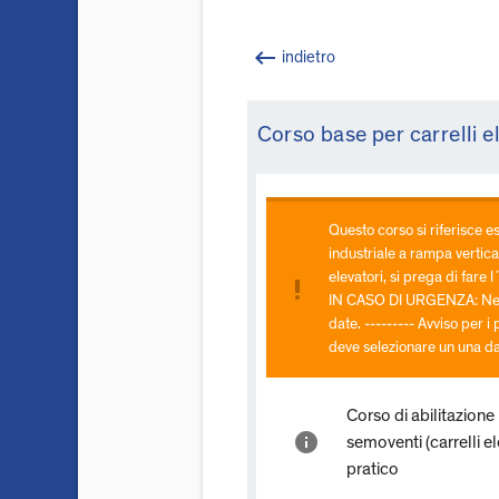
keyboard_backspace
indietro
Corso base per carrelli el
Questo corso si riferisce e
industriale a rampa vertical
elevatori, si prega di far
priority_high
IN CASO DI URGENZA: Nella
date. --------- Avviso per i
deve selezionare un una da
Corso di abilitazione 
info
semoventi (carrelli el
pratico