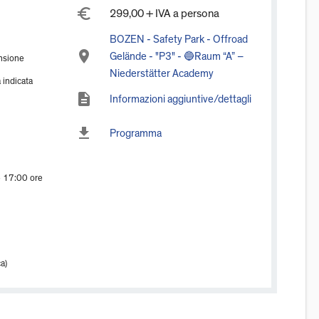
euro_symbol
299,00 + IVA a persona
BOZEN - Safety Park - Offroad
place
Gelände - "P3" - 🔵Raum “A” –
nsione
Niederstätter Academy
a indicata
description
Informazioni aggiuntive/dettagli
download
Programma
 17:00 ore
a)