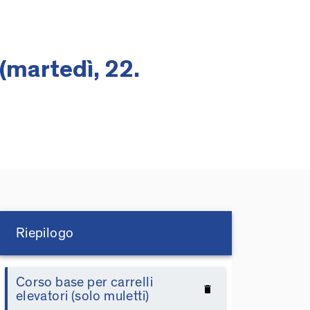
 (martedì, 22.
Riepilogo
Corso base per carrelli
delete
elevatori (solo muletti)