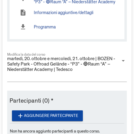
“P3” - 🔵Raum “A” – Niederstätter Academy
description
Informazioni aggiuntive/dettagli
download
Programma
Modifica la data del corso
martedì, 20. ottobre e mercoledì, 21. ottobre | BOZEN -
arrow_drop_down
Safety Park - Offroad Gelände - “P3” - 🔵Raum “A” –
Niederstätter Academy | Tedesco
Partecipanti (0) *
add
AGGIUNGERE PARTECIPANTE
Non ha ancora aggiunto partecipanti a questo corso.