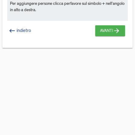
Per aggiungere persone clicca perfavore sul simbolo + nell'angolo
in alto a destra.
keyboard_backspace
arrow_forward
indietro
AVANTI