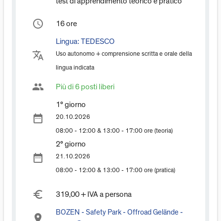
test di apprendimento teorico e pratico
access_time
16 ore
Lingua:
TEDESCO
translate
Uso autonomo + comprensione scritta e orale della
lingua indicata
group
Più di 6 posti liberi
1° giorno
date_range
20.10.2026
08:00 - 12:00 & 13:00 - 17:00 ore (teoria)
2° giorno
date_range
21.10.2026
08:00 - 12:00 & 13:00 - 17:00 ore (pratica)
euro_symbol
319,00 + IVA a persona
BOZEN - Safety Park - Offroad Gelände -
place