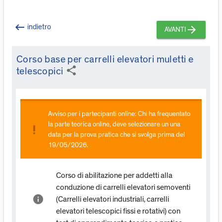
keyboard_backspace
indietro
arrow_forward
AVANTI
Corso base per carrelli elevatori muletti e
share
telescopici
Avviso per i partecipanti online: Chi ha frequentato
la parte teorica online, deve selezionare un una
priority_high
data per la prova pratica che si svolga prima del
19/05/2026.
Corso di abilitazione per addetti alla
conduzione di carrelli elevatori semoventi
info
(Carrelli elevatori industriali, carrelli
elevatori telescopici fissi e rotativi) con