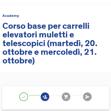
Academy
Corso base per carrelli
elevatori muletti e
telescopici (martedì, 20.
ottobre e mercoledì, 21.
ottobre)
person_add
shopping_cart
send
check