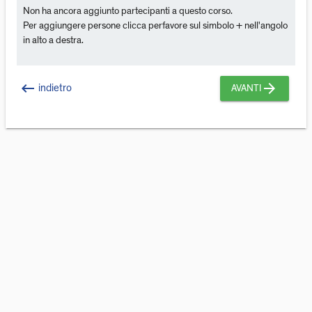
Non ha ancora aggiunto partecipanti a questo corso.
Per aggiungere persone clicca perfavore sul simbolo + nell'angolo
in alto a destra.
keyboard_backspace
arrow_forward
indietro
AVANTI