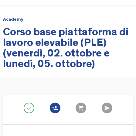
Academy
Corso base piattaforma di
lavoro elevabile (PLE)
(venerdì, 02. ottobre e
lunedì, 05. ottobre)
person_add
shopping_cart
send
check