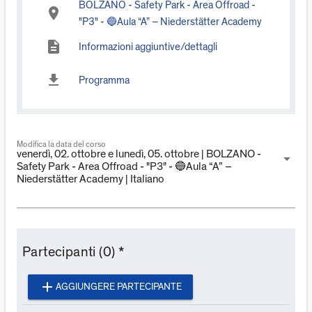
BOLZANO - Safety Park - Area Offroad -
place
"P3" - 🔵Aula “A” – Niederstätter Academy
description
Informazioni aggiuntive/dettagli
download
Programma
Modifica la data del corso
venerdì, 02. ottobre e lunedì, 05. ottobre | BOLZANO -
arrow_drop_down
Safety Park - Area Offroad - "P3" - 🔵Aula “A” –
Niederstätter Academy | Italiano
Partecipanti (0) *
add
AGGIUNGERE PARTECIPANTE