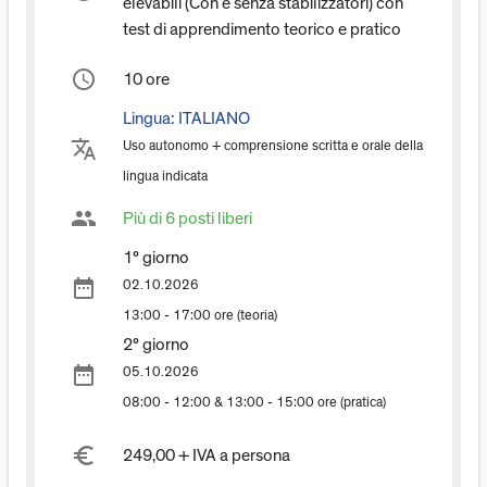
elevabili (Con e senza stabilizzatori) con
test di apprendimento teorico e pratico
access_time
10 ore
Lingua:
ITALIANO
translate
Uso autonomo + comprensione scritta e orale della
lingua indicata
group
Più di 6 posti liberi
1° giorno
date_range
02.10.2026
13:00 - 17:00 ore (teoria)
2° giorno
date_range
05.10.2026
08:00 - 12:00 & 13:00 - 15:00 ore (pratica)
euro_symbol
249,00 + IVA a persona