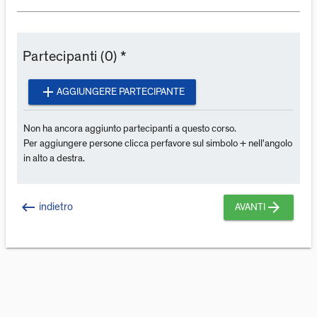
Partecipanti (0) *
add
AGGIUNGERE PARTECIPANTE
Non ha ancora aggiunto partecipanti a questo corso.
Per aggiungere persone clicca perfavore sul simbolo + nell'angolo
in alto a destra.
keyboard_backspace
arrow_forward
indietro
AVANTI