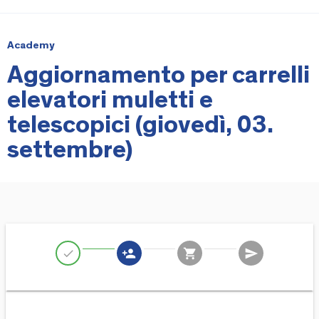
Academy
Aggiornamento per carrelli
elevatori muletti e
telescopici (giovedì, 03.
settembre)
person_add
shopping_cart
send
check