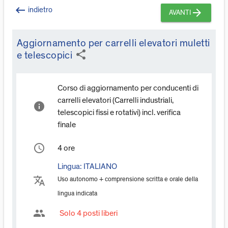
keyboard_backspace
indietro
arrow_forward
AVANTI
Aggiornamento per carrelli elevatori muletti
share
e telescopici
Corso di aggiornamento per conducenti di
carrelli elevatori (Carrelli industriali,
info
telescopici fissi e rotativi) incl. verifica
finale
access_time
4 ore
Lingua:
ITALIANO
translate
Uso autonomo + comprensione scritta e orale della
lingua indicata
group
Solo 4 posti liberi