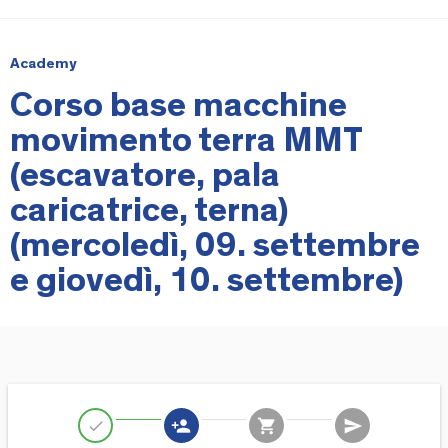
Academy
Corso base macchine
movimento terra MMT
(escavatore, pala
caricatrice, terna)
(mercoledì, 09. settembre
e giovedì, 10. settembre)
person_add
shopping_cart
send
check