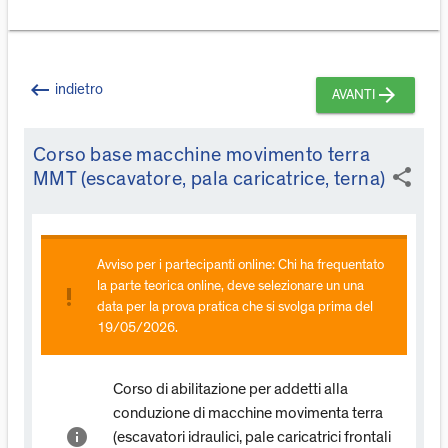
keyboard_backspace
indietro
arrow_forward
AVANTI
Corso base macchine movimento terra
share
MMT (escavatore, pala caricatrice, terna)
Avviso per i partecipanti online: Chi ha frequentato
la parte teorica online, deve selezionare un una
priority_high
data per la prova pratica che si svolga prima del
19/05/2026.
Corso di abilitazione per addetti alla
conduzione di macchine movimenta terra
info
(escavatori idraulici, pale caricatrici frontali