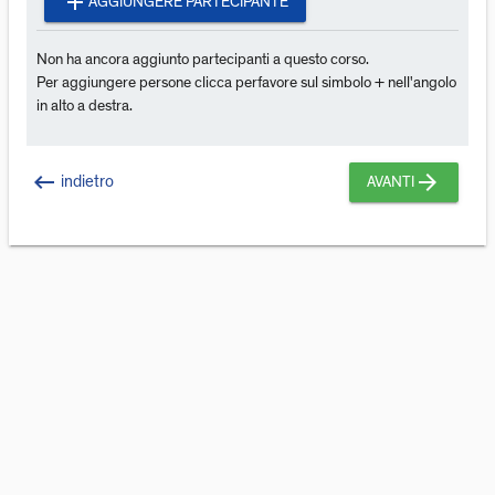
add
AGGIUNGERE PARTECIPANTE
Non ha ancora aggiunto partecipanti a questo corso.
Per aggiungere persone clicca perfavore sul simbolo + nell'angolo
in alto a destra.
keyboard_backspace
arrow_forward
indietro
AVANTI