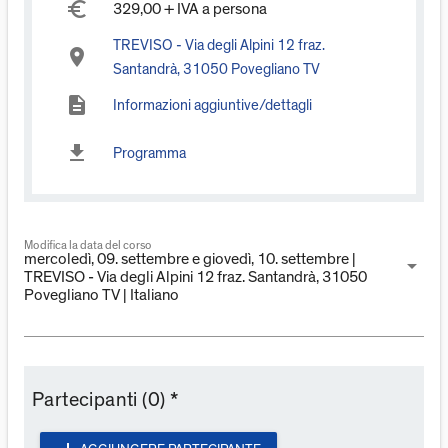
euro_symbol
329,00 + IVA a persona
TREVISO - Via degli Alpini 12 fraz.
place
Santandrà, 31050 Povegliano TV
description
Informazioni aggiuntive/dettagli
download
Programma
Modifica la data del corso
mercoledì, 09. settembre e giovedì, 10. settembre |
arrow_drop_down
TREVISO - Via degli Alpini 12 fraz. Santandrà, 31050
Povegliano TV | Italiano
Partecipanti (0) *