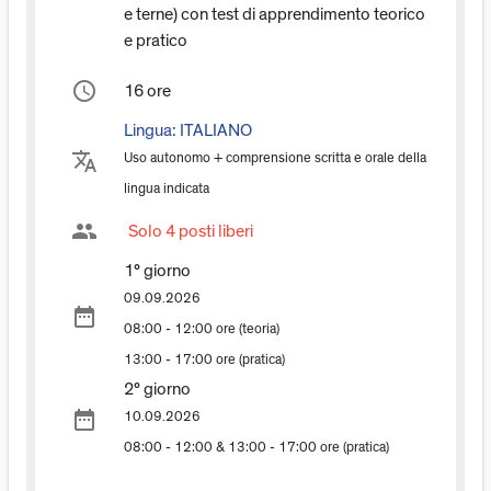
e terne) con test di apprendimento teorico
e pratico
access_time
16 ore
Lingua:
ITALIANO
translate
Uso autonomo + comprensione scritta e orale della
lingua indicata
group
Solo 4 posti liberi
1° giorno
09.09.2026
date_range
08:00 - 12:00 ore (teoria)
13:00 - 17:00 ore (pratica)
2° giorno
date_range
10.09.2026
08:00 - 12:00 & 13:00 - 17:00 ore (pratica)