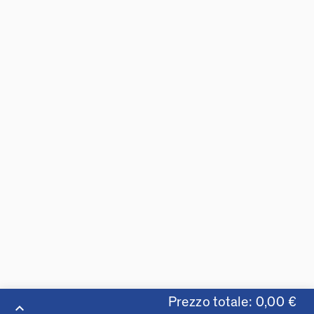
Prezzo totale: 0,00 €
keyboard_arrow_up