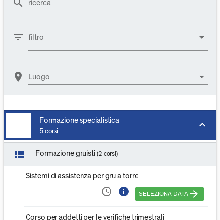
search
ricerca
filter_list
arrow_drop_down
filtro
location_on
arrow_drop_down
Luogo
Formazione specialistica
keyboard_arrow_down
5 corsi
view_list
Formazione gruisti
(2 corsi)
Sistemi di assistenza per gru a torre
access_time
info
arrow_forward
SELEZIONA DATA
Corso per addetti per le verifiche trimestrali