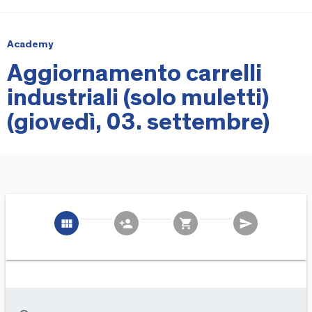
Academy
Aggiornamento carrelli
industriali (solo muletti)
(giovedì, 03. settembre)
view_module
person_add
shopping_cart
send