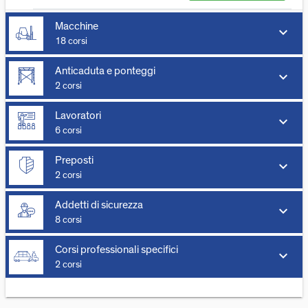
Macchine
keyboard_arrow_down
18 corsi
Anticaduta e ponteggi
keyboard_arrow_down
2 corsi
Lavoratori
keyboard_arrow_down
6 corsi
Preposti
keyboard_arrow_down
2 corsi
Addetti di sicurezza
keyboard_arrow_down
8 corsi
Corsi professionali specifici
keyboard_arrow_down
2 corsi