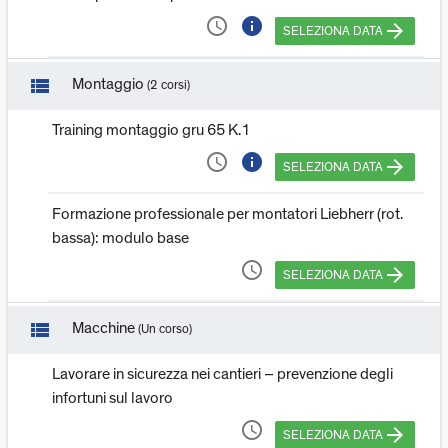
access_time
info
arrow_forward
SELEZIONA DATA
view_list
Montaggio
(2 corsi)
Training montaggio gru 65 K.1
access_time
info
arrow_forward
SELEZIONA DATA
Formazione professionale per montatori Liebherr (rot.
bassa): modulo base
access_time
arrow_forward
SELEZIONA DATA
view_list
Macchine
(Un corso)
Lavorare in sicurezza nei cantieri – prevenzione degli
infortuni sul lavoro
access_time
arrow_forward
SELEZIONA DATA