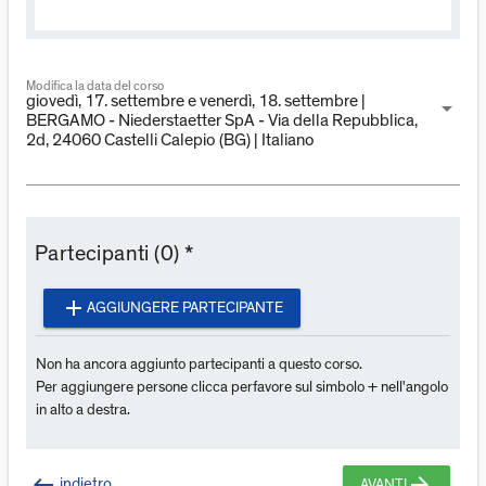
Modifica la data del corso
giovedì, 17. settembre e venerdì, 18. settembre |
arrow_drop_down
BERGAMO - Niederstaetter SpA - Via della Repubblica,
2d, 24060 Castelli Calepio (BG) | Italiano
Partecipanti (0) *
add
AGGIUNGERE PARTECIPANTE
Non ha ancora aggiunto partecipanti a questo corso.
Per aggiungere persone clicca perfavore sul simbolo + nell'angolo
in alto a destra.
keyboard_backspace
arrow_forward
indietro
AVANTI