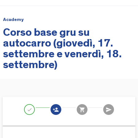
Academy
Corso base gru su
autocarro (giovedì, 17.
settembre e venerdì, 18.
settembre)
person_add
shopping_cart
send
check