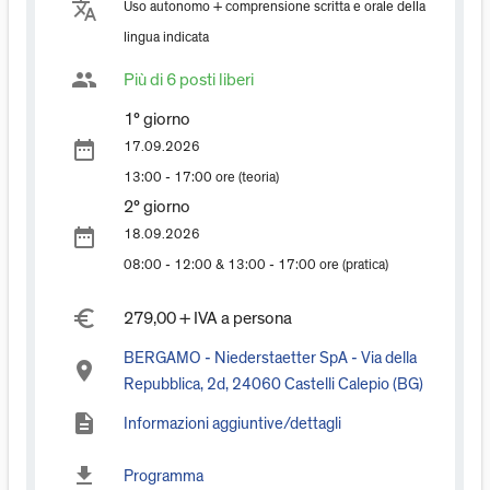
translate
Uso autonomo + comprensione scritta e orale della
lingua indicata
group
Più di 6 posti liberi
1° giorno
date_range
17.09.2026
13:00 - 17:00 ore (teoria)
2° giorno
date_range
18.09.2026
08:00 - 12:00 & 13:00 - 17:00 ore (pratica)
euro_symbol
279,00 + IVA a persona
BERGAMO - Niederstaetter SpA - Via della
place
Repubblica, 2d, 24060 Castelli Calepio (BG)
description
Informazioni aggiuntive/dettagli
download
Programma