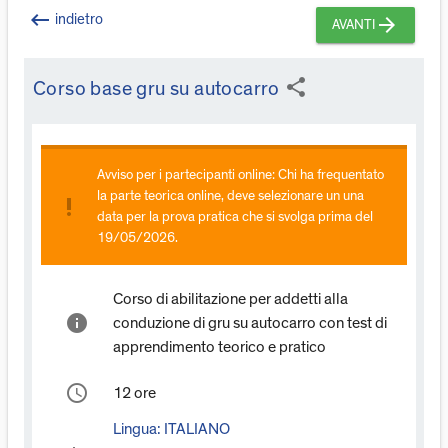
keyboard_backspace
indietro
arrow_forward
AVANTI
share
Corso base gru su autocarro
Avviso per i partecipanti online: Chi ha frequentato
la parte teorica online, deve selezionare un una
priority_high
data per la prova pratica che si svolga prima del
19/05/2026.
Corso di abilitazione per addetti alla
info
conduzione di gru su autocarro con test di
apprendimento teorico e pratico
access_time
12 ore
Lingua:
ITALIANO