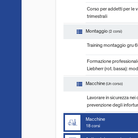
Corso per addetti per le v
trimestrali
view_list
Montaggio
(2 corsi)
Training montaggio gru 6
Formazione professional
Liebherr (rot. bassa): mo
view_list
Macchine
(Un corso)
Lavorare in sicurezza nei 
prevenzione degli infortun
Macchine
18 corsi