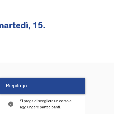
martedì, 15.
Riepilogo
Si prega di scegliere un corso e
info
aggiungere partecipanti.