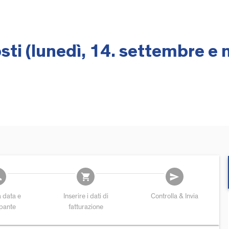
ti (lunedì, 14. settembre e 
add
shopping_cart
send
a data e
Inserire i dati di
Controlla & Invia
ipante
fatturazione