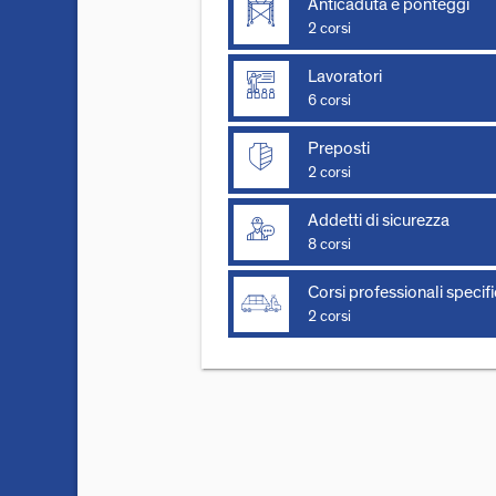
Anticaduta e ponteggi
2 corsi
Lavoratori
6 corsi
Preposti
2 corsi
Addetti di sicurezza
8 corsi
Corsi professionali specifi
2 corsi