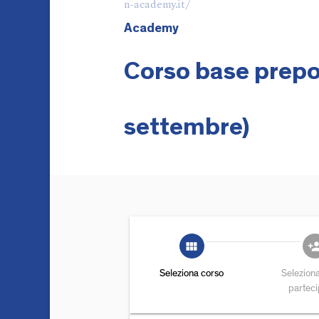
n-academy.it/
Academy
Corso base prepos
settembre)
view_module
person_
Seleziona corso
Selezion
partec