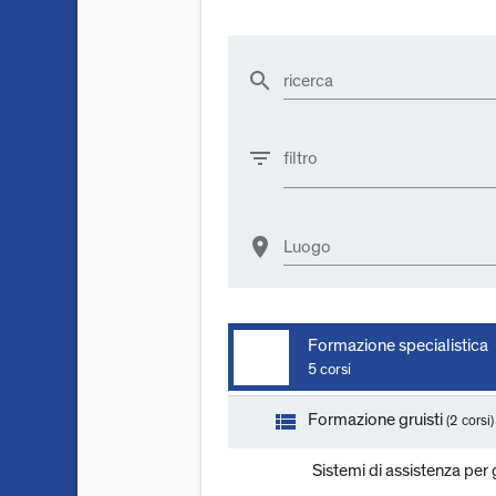
search
ricerca
filter_list
filtro
location_on
Luogo
Formazione specialistica
5 corsi
view_list
Formazione gruisti
(2 corsi)
Sistemi di assistenza per 